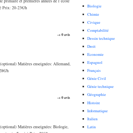
e primaire et premières années de l´école
Biologie
é Prix: 20-23€/h
Chimie
Civique
Comptabilité
→ 0 avis
Dessin technique
Droit
Economie
Espagnol
optional) Matières enseignées: Allemand,
28€/h
Français
Génie Civil
Génie technique
Géographie
→ 0 avis
Histoire
Informatique
Italien
ptional) Matières enseignées: Biologie,
Latin