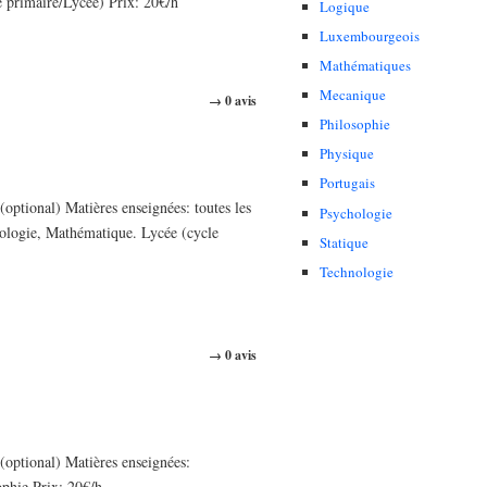
e primaire/Lycée) Prix: 20€/h
Logique
Luxembourgeois
Mathématiques
Mecanique
→ 0 avis
Philosophie
Physique
Portugais
ptional) Matières enseignées: toutes les
Psychologie
Biologie, Mathématique. Lycée (cycle
Statique
Technologie
→ 0 avis
optional) Matières enseignées:
phie Prix: 20€/h