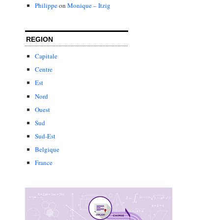
Philippe
on
Monique – Itzig
REGION
Capitale
Centre
Est
Nord
Ouest
Sud
Sud-Est
Belgique
France